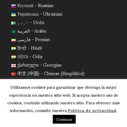
Русский - Russian
Українська - Ukrainian
اردو - Urdu
العربية - Arabic
فارسی - Persian
हिन्दी - Hindi
ଓଡ଼ିଆ - Odia
ქართული - Georgian
中文 (中国) - Chinese (Simplified)
日本語 - Japanese
Utilizamos cookies para garantizar que obtenga la mejor
한국어 - Korean
experiencia en nuestro sitio web. Si acepta nuestro uso de
cookies, continúe utilizando nuestro sitio. Para obtener más
información, consulte nuestra
Política de privacidad
.
Continuar