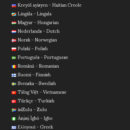
Kreyòl ayisyen - Haitian Creole
Lingála - Lingala
Magyar - Hungarian
Nederlands - Dutch
Norsk - Norwegian
Polski - Polish
Português - Portuguese
Română - Romanian
Suomi - Finnish
Svenska - Swedish
Tiếng Việt - Vietnamese
Türkçe - Turkish
isiZulu - Zulu
Ásụ̀sụ̀ Ìgbò - Igbo
Ελληνικά - Greek