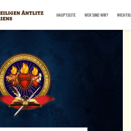
eiligen Antlitz
HAUPTSEITE
WER SIND WIR?
WICHTIG
riens