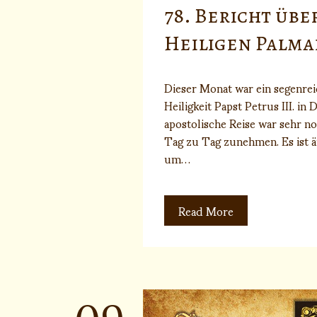
78. Bericht übe
Heiligen Palma
Dieser Monat war ein segenre
Heiligkeit Papst Petrus III. i
apostolische Reise war sehr n
Tag zu Tag zunehmen. Es ist äu
um…
Read More
09