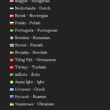
Magyar - Hungarian
Nederlands - Dutch
Norsk - Norwegian
Polski - Polish
Português - Portuguese
Română - Romanian
Suomi - Finnish
Svenska - Swedish
Tiếng Việt - Vietnamese
Türkçe - Turkish
isiZulu - Zulu
Ásụ̀sụ̀ Ìgbò - Igbo
Ελληνικά - Greek
Русский - Russian
Українська - Ukrainian