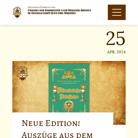
Skip
to
Offizielle Website des
Ordens der Karmeliter vom Heiligen Antlitz
25
content
in Gesellschaft Jesu und Mariens
APR. 2024
Neue Edition!
Auszüge aus dem