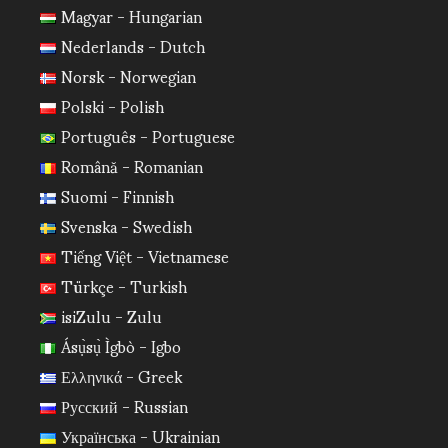
Magyar - Hungarian
Nederlands - Dutch
Norsk - Norwegian
Polski - Polish
Português - Portuguese
Română - Romanian
Suomi - Finnish
Svenska - Swedish
Tiếng Việt - Vietnamese
Türkçe - Turkish
isiZulu - Zulu
Ásụ̀sụ̀ Ìgbò - Igbo
Ελληνικά - Greek
Русский - Russian
Українська - Ukrainian