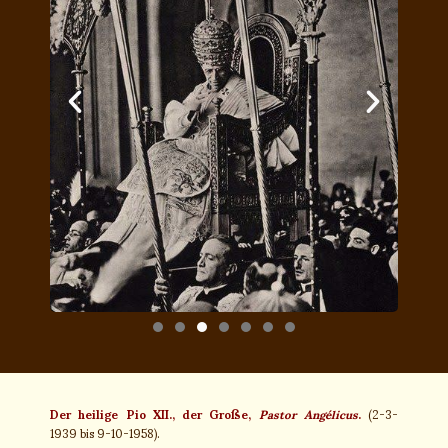
Der heilige Pio XII., der Große,
Pastor Angélicus
.
(2-3-
1939 bis 9-10-1958).