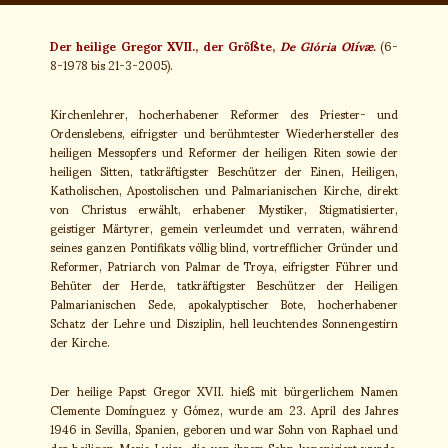
Der heilige Gregor XVII., der Größte,
De Glória Olívæ.
(6-
8-1978 bis 21-3-2005).
Kirchenlehrer, hocherhabener Reformer des Priester- und
Ordenslebens, eifrigster und berühmtester Wiederhersteller des
heiligen Messopfers und Reformer der heiligen Riten sowie der
heiligen Sitten, tatkräftigster Beschützer der Einen, Heiligen,
Katholischen, Apostolischen und Palmarianischen Kirche, direkt
von Christus erwählt, erhabener Mystiker, Stigmatisierter,
geistiger Märtyrer, gemein verleumdet und verraten, während
seines ganzen Pontifikats völlig blind, vortrefflicher Gründer und
Reformer, Patriarch von Palmar de Troya, eifrigster Führer und
Behüter der Herde, tatkräftigster Beschützer der Heiligen
Palmarianischen Sede, apokalyptischer Bote, hocherhabener
Schatz der Lehre und Disziplin, hell leuchtendes Sonnengestirn
der Kirche.
Der heilige Papst Gregor XVII. hieß mit bürgerlichem Namen
Clemente Domínguez y Gómez, wurde am 23. April des Jahres
1946 in Sevilla, Spanien, geboren und war Sohn von Raphael und
der heiligen Maria Luisa, die von ihrem Sohn kanonisiert wurde.