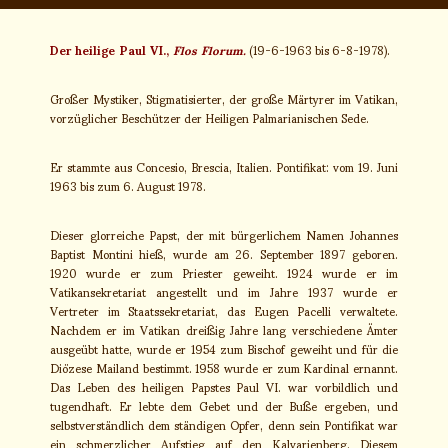
Der heilige Paul VI.,
Flos Florum.
(19-6-1963 bis 6-8-1978).
Großer Mystiker, Stigmatisierter, der große Märtyrer im Vatikan,
vorzüglicher Beschützer der Heiligen Palmarianischen Sede.
Er stammte aus Concesio, Brescia, Italien. Pontifikat: vom 19. Juni
1963 bis zum 6. August 1978.
Dieser glorreiche Papst, der mit bürgerlichem Namen Johannes
Baptist Montini hieß, wurde am 26. September 1897 geboren.
1920 wurde er zum Priester geweiht. 1924 wurde er im
Vatikansekretariat angestellt und im Jahre 1937 wurde er
Vertreter im Staatssekretariat, das Eugen Pacelli verwaltete.
Nachdem er im Vatikan dreißig Jahre lang verschiedene Ämter
ausgeübt hatte, wurde er 1954 zum Bischof geweiht und für die
Diözese Mailand bestimmt. 1958 wurde er zum Kardinal ernannt.
Das Leben des heiligen Papstes Paul VI. war vorbildlich und
tugendhaft. Er lebte dem Gebet und der Buße ergeben, und
selbstverständlich dem ständigen Opfer, denn sein Pontifikat war
ein schmerzlicher Aufstieg auf den Kalvarienberg. Diesem