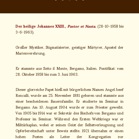
Der heilige Johannes XXIII.,
Pastor et Nauta.
(28-10-1958 bis
3-6-1963).
Großer Mystiker, Stigmatisierter, geistiger Märtyrer, Apostel der
Marienverehrung.
Er stammte aus Sotto il Monte, Bergamo, Italien. Pontifikat: vom
28. Oktober 1958 bis zum 3. Juni 1963.
Dieser glorreiche Papst hieß mit bürgerlichem Namen Angel Josef
Roncalli, wurde am 25. November 1881 geboren und stammte aus
einer bescheidenen Bauernfamilie. Er studierte im Seminar in
Bergamo. Am 10. August 1904 wurde er zum Priester geweiht.
Von 1905 bis 1914 war er Sekretär des Bischofs von Bergamo und
Professor im Seminar. Während des Ersten Weltkriegs war er
Militärkaplan, wobei er seinen Geist der Selbstverleugnung und
Opferbereitschaft unter Beweis stellte. 1921 übernahm er einen
hohen Posten als Leiter der Kongregation zur