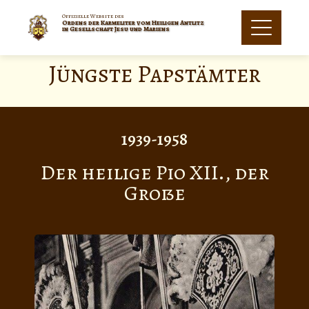
Offizielle Website des
Ordens der Karmeliter vom Heiligen Antlitz
in Gesellschaft Jesu und Mariens
Jüngste Papstämter
1939-1958
Der heilige Pio XII., der
Große