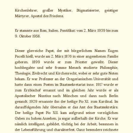
Kirchenlehrer, großer Mystiker, Stigmatisierter, geistiger
Märtyrer, Apostel des Friedens.
Er stammte aus Rom, Italien. Pontifikat: vom 2. März 1939 bis zum
9. Oktober 1958.
Dieser glorreiche Papst, der mit bürgerlichem Namen Eugen
Pacelli hieß, wurde am 2. März 1876 in einer angesehenen Familie
geboren. 1899 wurde er zum Priester geweiht. Dieser
hochbegabte und sehr fromme Mensch studierte Philosophie,
Theologie, Zivilrecht und Kirchenrecht, wobei er sehr gute Noten
bekam. Er war Professor an der Gregorianischen Universität und
hatte dann einen Posten im Staatssekretariat inne. 1917 wurde er
zum Erzbischof ernannt und im gleichen Jahr wurde er als
Apostolischer Nuntius nach München und dann nach Berlin
gesandt. 1929 ernannte ihn der heilige Pio XI. zum Kardinal. Im
darauffolgenden Jahr übernahm er das Amt des Staatssekretärs.
Der heilige Papst Pio XII. kam aufgrund seiner vorzüglichen
Gaben zu hohem Ansehen, ja sogar außerhalb der Kirche. Er war
nämlich intelligent, gebildet, tüchtig bei der Arbeit, besonnen in
der Lebensführung und charakterfest. Ganz besonders zeichnete