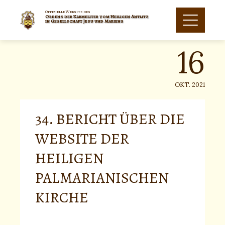
Skip
to
Offizielle Website des
Ordens der Karmeliter vom Heiligen Antlitz
16
content
in Gesellschaft Jesu und Mariens
OKT. 2021
34. BERICHT ÜBER DIE
WEBSITE DER
HEILIGEN
PALMARIANISCHEN
KIRCHE