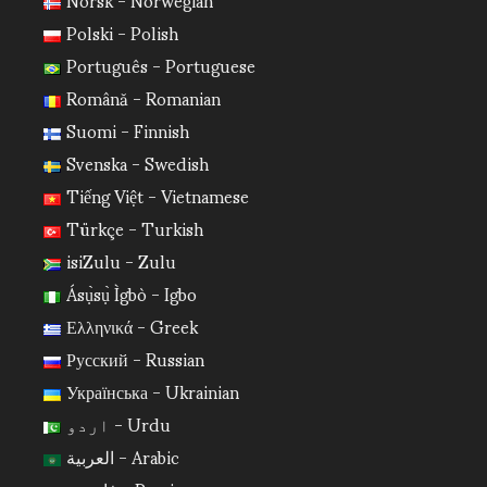
Polski - Polish
Português - Portuguese
Română - Romanian
Suomi - Finnish
Svenska - Swedish
Tiếng Việt - Vietnamese
Türkçe - Turkish
isiZulu - Zulu
Ásụ̀sụ̀ Ìgbò - Igbo
Ελληνικά - Greek
Русский - Russian
Українська - Ukrainian
اردو - Urdu
العربية - Arabic