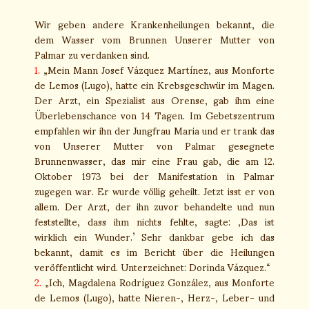
Wir geben andere Krankenheilungen bekannt, die
dem Wasser vom Brunnen Unserer Mutter von
Palmar zu verdanken sind.
1.
„Mein Mann Josef Vázquez Martínez, aus Monforte
de Lemos (Lugo), hatte ein Krebsgeschwür im Magen.
Der Arzt, ein Spezialist aus Orense, gab ihm eine
Überlebenschance von 14 Tagen. Im Gebetszentrum
empfahlen wir ihn der Jungfrau Maria und er trank das
von Unserer Mutter von Palmar gesegnete
Brunnenwasser, das mir eine Frau gab, die am 12.
Oktober 1973 bei der Manifestation in Palmar
zugegen war. Er wurde völlig geheilt. Jetzt isst er von
allem. Der Arzt, der ihn zuvor behandelte und nun
feststellte, dass ihm nichts fehlte, sagte: ‚Das ist
wirklich ein Wunder.’ Sehr dankbar gebe ich das
bekannt, damit es im Bericht über die Heilungen
veröffentlicht wird. Unterzeichnet: Dorinda Vázquez.“
2.
„Ich, Magdalena Rodríguez González, aus Monforte
de Lemos (Lugo), hatte Nieren-, Herz-, Leber- und