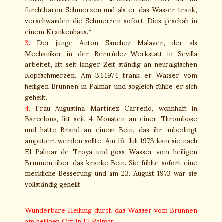
furchtbaren Schmerzen und als er das Wasser trank,
verschwanden die Schmerzen sofort. Dies geschah in
einem Krankenhaus.“
3.
Der junge Anton Sánchez Malaver, der als
Mechaniker in der Bermúdez-Werkstatt in Sevilla
arbeitet, litt seit langer Zeit ständig an neuralgischen
Kopfschmerzen. Am 3.1.1974 trank er Wasser vom
heiligen Brunnen in Palmar und sogleich fühlte er sich
geheilt.
4.
Frau Augustina Martínez Carreño, wohnhaft in
Barcelona, litt seit 4 Monaten an einer Thrombose
und hatte Brand an einem Bein, das ihr unbedingt
amputiert werden sollte. Am 16. Juli 1973 kam sie nach
El Palmar de Troya und goss Wasser vom heiligen
Brunnen über das kranke Bein. Sie fühlte sofort eine
merkliche Besserung und am 23. August 1973 war sie
vollständig geheilt.
Wunderbare Heilung durch das Wasser vom Brunnen
am heiligen Ort in El Palmar