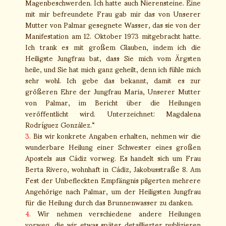
Magenbeschwerden. Ich hatte auch Nierensteine. Eine
mit mir befreundete Frau gab mir das von Unserer
Mutter von Palmar gesegnete Wasser, das sie von der
Manifestation am 12. Oktober 1973 mitgebracht hatte.
Ich trank es mit großem Glauben, indem ich die
Heiligste Jungfrau bat, dass Sie mich vom Ärgsten
heile, und Sie hat mich ganz geheilt, denn ich fühle mich
sehr wohl. Ich gebe das bekannt, damit es zur
größeren Ehre der Jungfrau Maria, Unserer Mutter
von Palmar, im Bericht über die Heilungen
veröffentlicht wird. Unterzeichnet: Magdalena
Rodríguez González.“
3.
Bis wir konkrete Angaben erhalten, nehmen wir die
wunderbare Heilung einer Schwester eines großen
Apostels aus Cádiz vorweg. Es handelt sich um Frau
Berta Rivero, wohnhaft in Cádiz, Jakobusstraße 8. Am
Fest der Unbefleckten Empfängnis pilgerten mehrere
Angehörige nach Palmar, um der Heiligsten Jungfrau
für die Heilung durch das Brunnenwasser zu danken.
4.
Wir nehmen verschiedene andere Heilungen
vorweg, die wir etwas später detaillierter publizieren