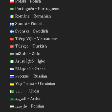
Polski - Polish
Português - Portuguese
Română - Romanian
Suomi - Finnish
Svenska - Swedish
Tiếng Việt - Vietnamese
Türkçe - Turkish
isiZulu - Zulu
Ásụ̀sụ̀ Ìgbò - Igbo
Ελληνικά - Greek
Русский - Russian
Українська - Ukrainian
اردو - Urdu
العربية - Arabic
فارسی - Persian