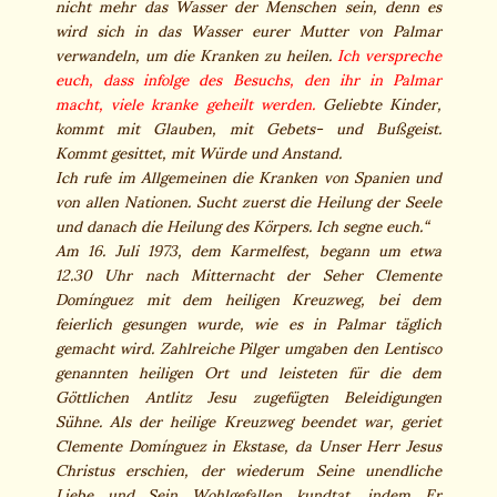
nicht mehr das Wasser der Menschen sein, denn es
wird sich in das Wasser eurer Mutter von Palmar
verwandeln, um die Kranken zu heilen.
Ich verspreche
euch, dass infolge des Besuchs, den ihr in Palmar
macht, viele kranke geheilt werden.
Geliebte Kinder,
kommt mit Glauben, mit Gebets- und Bußgeist.
Kommt gesittet, mit Würde und Anstand.
Ich rufe im Allgemeinen die Kranken von Spanien und
von allen Nationen. Sucht zuerst die Heilung der Seele
und danach die Heilung des Körpers. Ich segne euch.“
Am 16. Juli 1973, dem Karmelfest, begann um etwa
12.30 Uhr nach Mitternacht der Seher Clemente
Domínguez mit dem heiligen Kreuzweg, bei dem
feierlich gesungen wurde, wie es in Palmar täglich
gemacht wird. Zahlreiche Pilger umgaben den Lentisco
genannten heiligen Ort und leisteten für die dem
Göttlichen Antlitz Jesu zugefügten Beleidigungen
Sühne. Als der heilige Kreuzweg beendet war, geriet
Clemente Domínguez in Ekstase, da Unser Herr Jesus
Christus erschien, der wiederum Seine unendliche
Liebe und Sein Wohlgefallen kundtat, indem Er