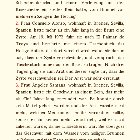
Schienbeinbruchs und einer Verletzung an der
Kniescheibe ein steifes Bein hatte, vom Himmel vor
mehreren Zeugen die Heilung.
2.
Frau Consuelo Alonso, wohnhaft in Brenes, Sevilla,
Spanien, hatte mehr als ein Jahr lang in der Brust eine
Zyste. Am 16. Juli 1973 fuhr sie nach El Palmar de
Troya und berührte mit einem Taschentuch das
Heilige Antlitz, das dort verehrt wird, wobei sie darum
bat, dass die Zyste verschwinde, und versprach, das
Taschentuch immer auf der Brust zu tragen. Nach drei
Tagen ging sie zum Arzt und dieser sagte ihr, dass die
Zyste verschwunden sei. Der Arzt war sehr erstaunt.
3.
Frau Ángeles Santana, wohnhaft in Brenes, Sevilla,
Spanien, hatte ein Geschwür an einem Bein, das mehr
als fünf Jahre lang entzündet war. Es konnte durch
kein Mittel geheilt werden und der Arzt wusste nicht
mehr, welches Medikament er ihr verordnen sollte,
sodass er ihr keines mehr verschrieb, weil es nicht
zuheilen würde, da sie Diabetikerin war. Sie übergoss
das Geschwür mit dem Wasser vom heiligen Brunnen
in Palmar und vier Tage später war es geheilt.