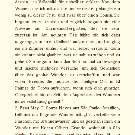
Ärzten… in Valladolid für unheilbar erklärt. Von dem
Wasser, das ich mitbrachte und verteilte, gelangte ein
wenig zu dieser Frau, und zwar über einen Cousin. Sie
begann es zu trinken und zugleich begann sie eine
Novene zur Karmelmuttergottes, der sie sehr
zugetan ist. Am neunten Tag fühlte sie sich dazu
angeregt, von ihrem Rollstuhl aufzustehen, und so ging
sie im Zimmer umher und war selbst erstaunt, denn
sie konnte nicht glauben, was sie sah: zu stehen und zu
gehen. Sie begann dann das Bein normal zu bewegen
und machte mehrere Versuche, um sich Gewissheit
über das große Wunder zu verschaffen, und war
voller Freude. Sie möchte den heiligen Ort in El
Palmar de Troya aufsuchen, wenn sich eine günstige
Gelegenheit bietet. Seit dem Augenblick des Wunders
ist sie vollständig geheilt.“
2.
Frau May C. Souza Neves aus São Paulo, Brasilien,
teilt uns das folgende Wunder mit: „Ich verteilte viele
Flaschen mit Brunnenwasser und es geschah schon ein
Wunder mit Herrn Gilbert Grande, wohnhaft in São
Paulo, Brasilien. Dieser krebskranke Herr litt an