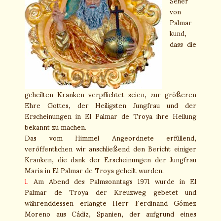
Seher
von
Palmar
kund,
dass die
geheilten Kranken verpflichtet seien, zur größeren
Ehre Gottes, der Heiligsten Jungfrau und der
Erscheinungen in El Palmar de Troya ihre Heilung
bekannt zu machen.
Das vom Himmel Angeordnete erfüllend,
veröffentlichen wir anschließend den Bericht einiger
Kranken, die dank der Erscheinungen der Jungfrau
Maria in El Palmar de Troya geheilt wurden.
1.
Am Abend des Palmsonntags 1971 wurde in El
Palmar de Troya der Kreuzweg gebetet und
währenddessen erlangte Herr Ferdinand Gómez
Moreno aus Cádiz, Spanien, der aufgrund eines