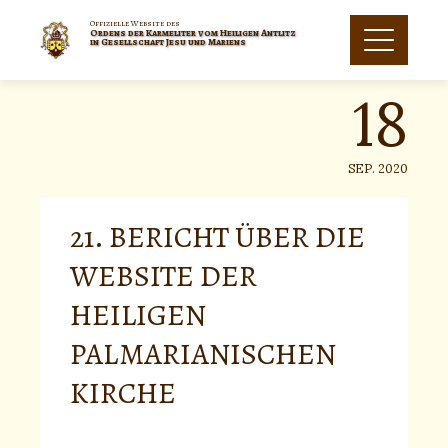
Skip
to
Offizielle Website des
Ordens der Karmeliter vom Heiligen Antlitz
18
content
in Gesellschaft Jesu und Mariens
SEP. 2020
21. BERICHT ÜBER DIE
WEBSITE DER
HEILIGEN
PALMARIANISCHEN
KIRCHE