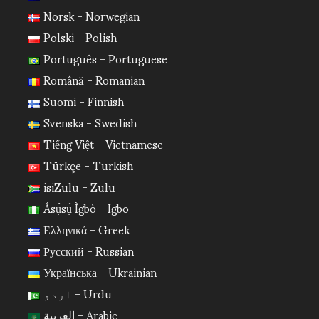
Norsk - Norwegian
Polski - Polish
Português - Portuguese
Română - Romanian
Suomi - Finnish
Svenska - Swedish
Tiếng Việt - Vietnamese
Türkçe - Turkish
isiZulu - Zulu
Ásụ̀sụ̀ Ìgbò - Igbo
Ελληνικά - Greek
Русский - Russian
Українська - Ukrainian
اردو - Urdu
العربية - Arabic