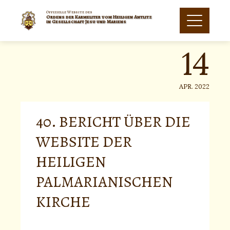
Skip
to
Offizielle Website des
Ordens der Karmeliter vom Heiligen Antlitz
14
content
in Gesellschaft Jesu und Mariens
APR. 2022
40. BERICHT ÜBER DIE
WEBSITE DER
HEILIGEN
PALMARIANISCHEN
KIRCHE