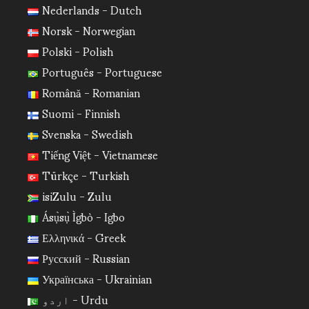
Nederlands - Dutch
Norsk - Norwegian
Polski - Polish
Português - Portuguese
Română - Romanian
Suomi - Finnish
Svenska - Swedish
Tiếng Việt - Vietnamese
Türkçe - Turkish
isiZulu - Zulu
Ásụ̀sụ̀ Ìgbò - Igbo
Ελληνικά - Greek
Русский - Russian
Українська - Ukrainian
اردو - Urdu