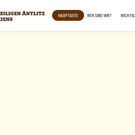
eiligen Antlitz
HAUPTSEITE
WER SIND WIR?
WICHTIG
riens