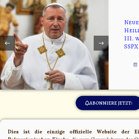
on! Warum
Neue
e
Heil
 Jahr vom
III. 
März
SSPX
ABONNIERE JETZT!
Dies ist die einzige offizielle Website der E
Palmarianischen Kirche,
die vom Generaloberen des Ord