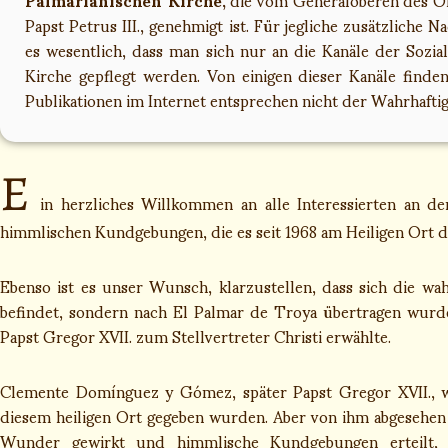
Papst Petrus III., genehmigt ist. Für jegliche zusätzliche 
es wesentlich, dass man sich nur an die Kanäle der Sozi
Kirche gepflegt werden. Von einigen dieser Kanäle finde
Publikationen im Internet entsprechen nicht der Wahrhafti
E
in herzliches Willkommen an alle Interessierten an d
himmlischen Kundgebungen, die es seit 1968 am Heiligen Ort d
Ebenso ist es unser Wunsch, klarzustellen, dass sich die wa
befindet, sondern nach El Palmar de Troya übertragen wurde
Papst Gregor XVII. zum Stellvertreter Christi erwählte.
Clemente Domínguez y Gómez, später Papst Gregor XVII., w
diesem heiligen Ort gegeben wurden. Aber von ihm abgesehen
Wunder gewirkt und himmlische Kundgebungen erteilt, 