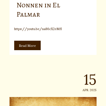
Nonnen in El
Palmar
https://youtu.be/na86cX2eMfI
Read More
15
APR. 2025