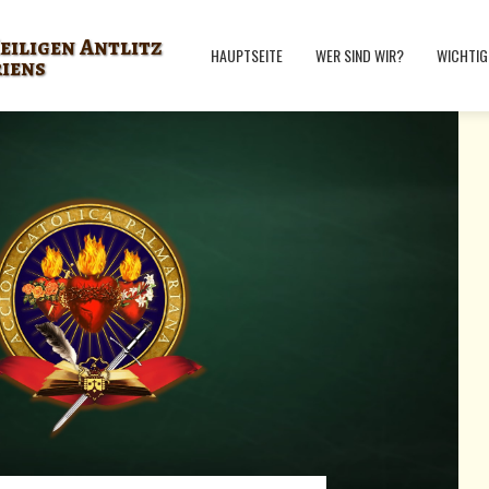
eiligen Antlitz
HAUPTSEITE
WER SIND WIR?
WICHTIG
riens