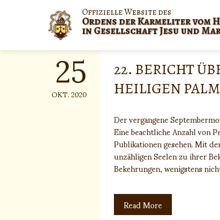
Skip
Offizielle Website des
to
Ordens der Karmeliter vom H
content
in Gesellschaft Jesu und Ma
25
22. BERICHT ÜB
HEILIGEN PAL
OKT. 2020
Der vergangene Septembermonat
Eine beachtliche Anzahl von 
Publikationen gesehen. Mit de
unzähligen Seelen zu ihrer Be
Bekehrungen, wenigstens nicht
Read More