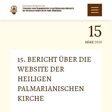
Skip
to
Offizielle Website des
Ordens der Karmeliter vom Heiligen Antlitz
15
content
in Gesellschaft Jesu und Mariens
MÄRZ 2020
15. BERICHT ÜBER DIE
WEBSITE DER
HEILIGEN
PALMARIANISCHEN
KIRCHE