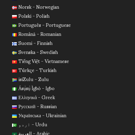
Norsk - Norwegian
Polski - Polish
Português - Portuguese
Română - Romanian
Suomi - Finnish
Svenska - Swedish
Tiếng Việt - Vietnamese
Türkçe - Turkish
isiZulu - Zulu
Ásụ̀sụ̀ Ìgbò - Igbo
Ελληνικά - Greek
Русский - Russian
Українська - Ukrainian
اردو - Urdu
العربية - Arabic