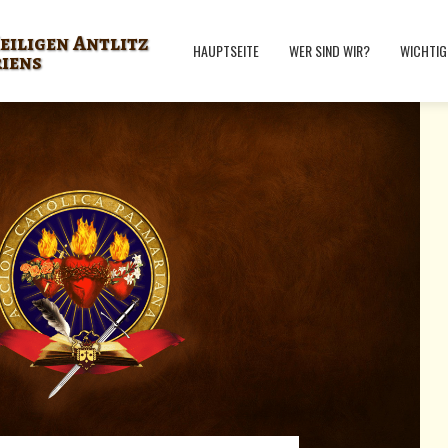
eiligen Antlitz
HAUPTSEITE
WER SIND WIR?
WICHTIG
riens