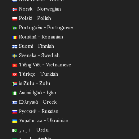
Norsk - Norwegian
Polski - Polish
Português - Portuguese
Română - Romanian
Suomi - Finnish
Svenska - Swedish
Tiếng Việt - Vietnamese
Türkçe - Turkish
isiZulu - Zulu
Ásụ̀sụ̀ Ìgbò - Igbo
Ελληνικά - Greek
Русский - Russian
Українська - Ukrainian
اردو - Urdu
العربية - Arabic