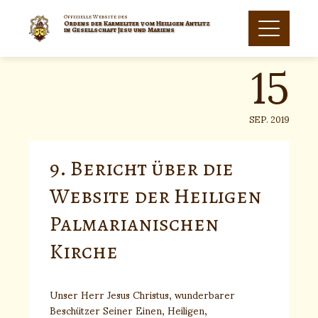
Skip
to
Offizielle Website des
Ordens der Karmeliter vom Heiligen Antlitz
15
content
in Gesellschaft Jesu und Mariens
SEP. 2019
9. Bericht über die
Website der Heiligen
Palmarianischen
Kirche
Unser Herr Jesus Christus, wunderbarer
Beschützer Seiner Einen, Heiligen,