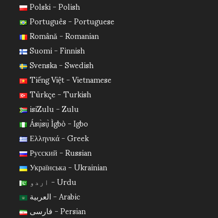
Polski - Polish
Português - Portuguese
Română - Romanian
Suomi - Finnish
Svenska - Swedish
Tiếng Việt - Vietnamese
Türkçe - Turkish
isiZulu - Zulu
Ásụ̀sụ̀ Ìgbò - Igbo
Ελληνικά - Greek
Русский - Russian
Українська - Ukrainian
اردو - Urdu
العربية - Arabic
فارسی - Persian