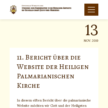
Skip
to
Offizielle Website des
Ordens der Karmeliter vom Heiligen Antlitz
13
content
in Gesellschaft Jesu und Mariens
NOV. 2019
11. Bericht über die
Website der Heiligen
Palmarianischen
Kirche
In diesem elften Bericht über die palmarianische
Website möchten wir Gott und der Heiligsten