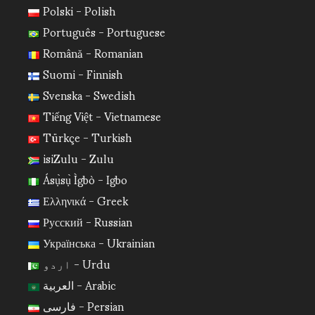
Polski - Polish
Português - Portuguese
Română - Romanian
Suomi - Finnish
Svenska - Swedish
Tiếng Việt - Vietnamese
Türkçe - Turkish
isiZulu - Zulu
Ásụ̀sụ̀ Ìgbò - Igbo
Ελληνικά - Greek
Русский - Russian
Українська - Ukrainian
اردو - Urdu
العربية - Arabic
فارسی - Persian