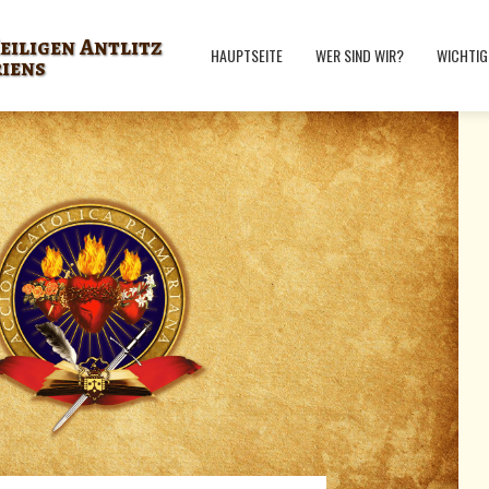
eiligen Antlitz
HAUPTSEITE
WER SIND WIR?
WICHTIG
riens