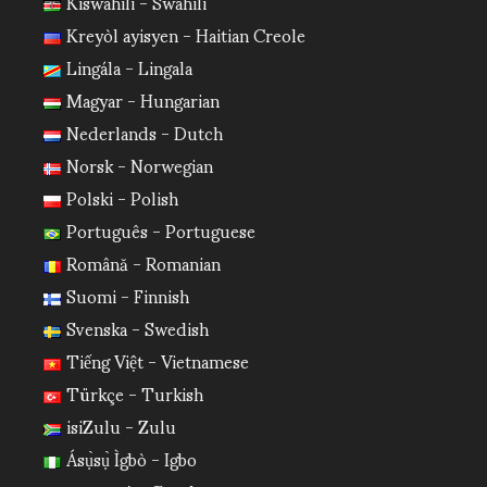
Kiswahili - Swahili
Kreyòl ayisyen - Haitian Creole
Lingála - Lingala
Magyar - Hungarian
Nederlands - Dutch
Norsk - Norwegian
Polski - Polish
Português - Portuguese
Română - Romanian
Suomi - Finnish
Svenska - Swedish
Tiếng Việt - Vietnamese
Türkçe - Turkish
isiZulu - Zulu
Ásụ̀sụ̀ Ìgbò - Igbo