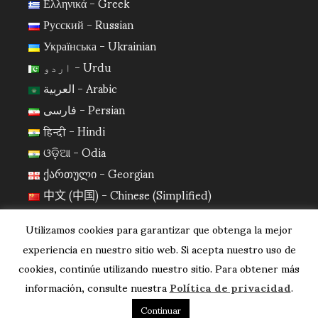
Ελληνικά - Greek
Русский - Russian
Українська - Ukrainian
اردو - Urdu
العربية - Arabic
فارسی - Persian
हिन्दी - Hindi
ଓଡ଼ିଆ - Odia
ქართული - Georgian
中文 (中国) - Chinese (Simplified)
日本語 - Japanese
Utilizamos cookies para garantizar que obtenga la mejor
한국어 - Korean
experiencia en nuestro sitio web. Si acepta nuestro uso de
cookies, continúe utilizando nuestro sitio. Para obtener más
información, consulte nuestra
Política de privacidad
.
Continuar