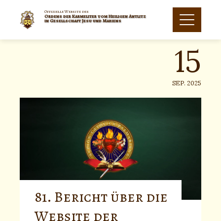
Skip
to
Offizielle Website des
Ordens der Karmeliter vom Heiligen Antlitz
15
content
in Gesellschaft Jesu und Mariens
SEP. 2025
81. Bericht über die
Website der