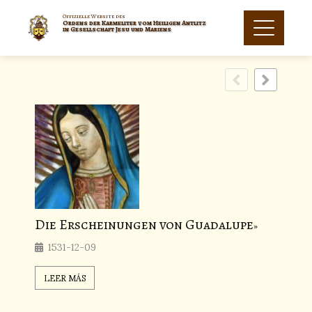
Offizielle Website des
Ordens der Karmeliter vom Heiligen Antlitz
in Gesellschaft Jesu und Mariens
Die Erscheinungen von Guadalupe
Die 
1531-12-09
184
LEER MÁS
LEER