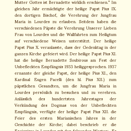
Mutter Gottes ist Bernadette wirklich erschienen.“ Im
gleichen Jahr ermächtigte der heilige Papst Pius IX.
den dortigen Bischof, die Verehrung der Jungfrau
Maria in Lourdes zu erlauben. Seitdem haben die
verschiedenen Päpste die Verehrung Unserer Lieben
Frau von Lourdes und die Wallfahrten zum Heiligtum
auf verschiedene Weisen unterstützt. Der heilige
Papst Pius X. veranlasste, dass der Gedenktag in der
ganzen Kirche gefeiert wird. Der heilige Papst Pius XI.
hat die heilige Bernadette Soubirous am Fest der
Unbefleckten Empfängnis 1933 heiliggesprochen. 1937
ernannte der gleiche Papst, der heilige Pius XI., den
Kardinal Eugen Pacelli (den hl. Pius XII.) zum
päpstlichen Gesandten, um die Jungfrau Maria in
Lourdes persönlich zu besuchen und zu verehren.
Anlässlich des hundertsten Jahrestages der
Verkündung des Dogmas von der Unbefleckten
Empfängnis, verfügte der heilige Papst Pius XII. die
Feier des ersten Marianischen Jahres in der
Geschichte der Kirche; dabei beschrieb er die
Ereignisse in Lourdes mit den folgenden Worten: „Es