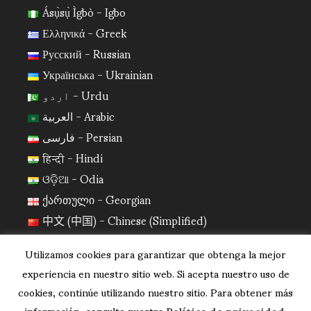
Ásụ̀sụ̀ Ìgbò - Igbo
Ελληνικά - Greek
Русский - Russian
Українська - Ukrainian
اردو - Urdu
العربية - Arabic
فارسی - Persian
हिन्दी - Hindi
ଓଡ଼ିଆ - Odia
ქართული - Georgian
中文 (中国) - Chinese (Simplified)
日本語 - Japanese
Utilizamos cookies para garantizar que obtenga la mejor
한국어 - Korean
experiencia en nuestro sitio web. Si acepta nuestro uso de
cookies, continúe utilizando nuestro sitio. Para obtener más
información, consulte nuestra
Política de privacidad
.