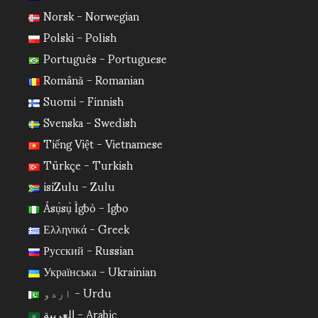
Norsk - Norwegian
Polski - Polish
Português - Portuguese
Română - Romanian
Suomi - Finnish
Svenska - Swedish
Tiếng Việt - Vietnamese
Türkçe - Turkish
isiZulu - Zulu
Ásụ̀sụ̀ Ìgbò - Igbo
Ελληνικά - Greek
Русский - Russian
Українська - Ukrainian
اردو - Urdu
العربية - Arabic