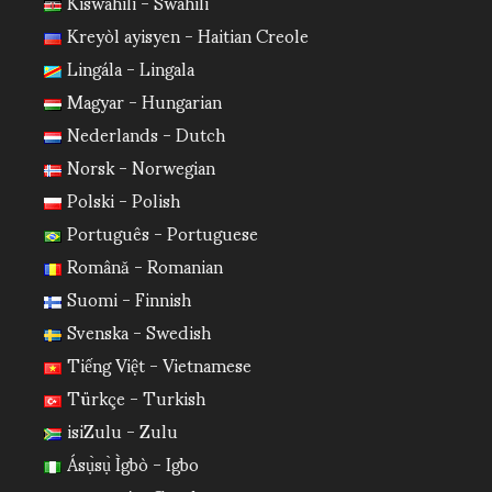
Kiswahili - Swahili
Kreyòl ayisyen - Haitian Creole
Lingála - Lingala
Magyar - Hungarian
Nederlands - Dutch
Norsk - Norwegian
Polski - Polish
Português - Portuguese
Română - Romanian
Suomi - Finnish
Svenska - Swedish
Tiếng Việt - Vietnamese
Türkçe - Turkish
isiZulu - Zulu
Ásụ̀sụ̀ Ìgbò - Igbo