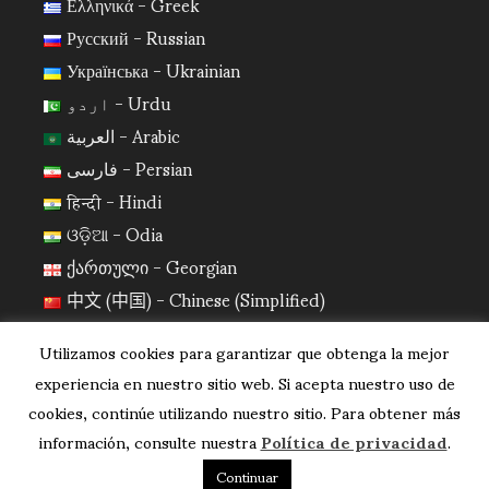
Ελληνικά - Greek
Русский - Russian
Українська - Ukrainian
اردو - Urdu
العربية - Arabic
فارسی - Persian
हिन्दी - Hindi
ଓଡ଼ିଆ - Odia
ქართული - Georgian
中文 (中国) - Chinese (Simplified)
日本語 - Japanese
Utilizamos cookies para garantizar que obtenga la mejor
한국어 - Korean
experiencia en nuestro sitio web. Si acepta nuestro uso de
cookies, continúe utilizando nuestro sitio. Para obtener más
información, consulte nuestra
Política de privacidad
.
Continuar