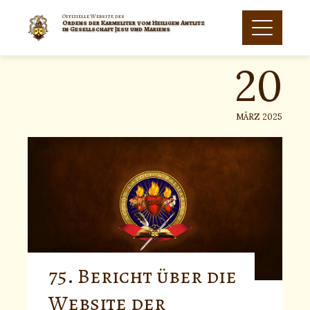
Skip
to
Offizielle Website des
Ordens der Karmeliter vom Heiligen Antlitz
20
content
in Gesellschaft Jesu und Mariens
MÄRZ 2025
75. Bericht über die
Website der