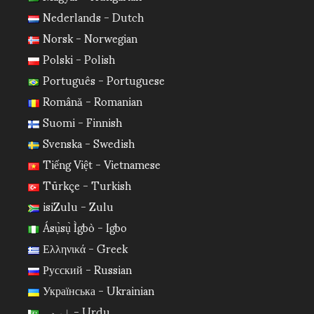
Nederlands - Dutch
Norsk - Norwegian
Polski - Polish
Português - Portuguese
Română - Romanian
Suomi - Finnish
Svenska - Swedish
Tiếng Việt - Vietnamese
Türkçe - Turkish
isiZulu - Zulu
Ásụ̀sụ̀ Ìgbò - Igbo
Ελληνικά - Greek
Русский - Russian
Українська - Ukrainian
اردو - Urdu