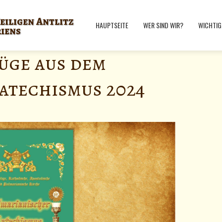
eiligen Antlitz
HAUPTSEITE
WER SIND WIR?
WICHTIG
riens
üge aus dem
atechismus 2024