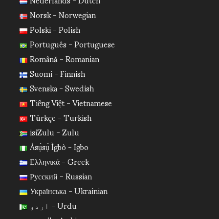
Norsk - Norwegian
Polski - Polish
Português - Portuguese
Română - Romanian
Suomi - Finnish
Svenska - Swedish
Tiếng Việt - Vietnamese
Türkçe - Turkish
isiZulu - Zulu
Ásụ̀sụ̀ Ìgbò - Igbo
Ελληνικά - Greek
Русский - Russian
Українська - Ukrainian
اردو - Urdu