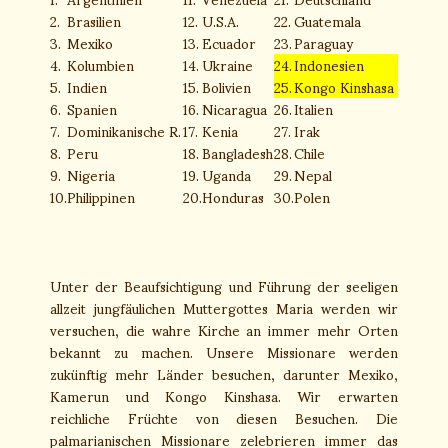
2.
Brasilien
12.
U.S.A.
22.
Guatemala
3.
Mexiko
13.
Ecuador
23.
Paraguay
4.
Kolumbien
14.
Ukraine
24.
Indonesien
5.
Indien
15.
Bolivien
25.
Kongo Kinshasa
6.
Spanien
16.
Nicaragua
26.
Italien
7.
Dominikanische R.
17.
Kenia
27.
Irak
8.
Peru
18.
Bangladesh
28.
Chile
9.
Nigeria
19.
Uganda
29.
Nepal
10.
Philippinen
20.
Honduras
30.
Polen
Unter der Beaufsichtigung und Führung der seeligen
allzeit jungfäulichen Muttergottes Maria werden wir
versuchen, die wahre Kirche an immer mehr Orten
bekannt zu machen. Unsere Missionare werden
zukünftig mehr Länder besuchen, darunter Mexiko,
Kamerun und Kongo Kinshasa. Wir erwarten
reichliche Früchte von diesen Besuchen. Die
palmarianischen Missionare zelebrieren immer das