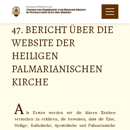
Offizielle Website des
Ordens der Karmeliter vom Heiligen Antlitz
in Gesellschaft Jesu und Mariens
47. BERICHT ÜBER DIE
WEBSITE DER
HEILIGEN
PALMARIANISCHEN
KIRCHE
A
ls Erstes werden wir die klaren Zeichen
versuchen zu erklären, die beweisen, dass die Eine,
Heilige, Katholische, Apostolische und Palmarianische