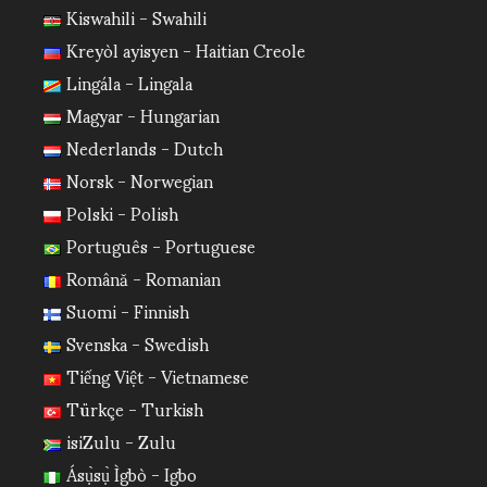
Kiswahili - Swahili
Kreyòl ayisyen - Haitian Creole
Lingála - Lingala
Magyar - Hungarian
Nederlands - Dutch
Norsk - Norwegian
Polski - Polish
Português - Portuguese
Română - Romanian
Suomi - Finnish
Svenska - Swedish
Tiếng Việt - Vietnamese
Türkçe - Turkish
isiZulu - Zulu
Ásụ̀sụ̀ Ìgbò - Igbo