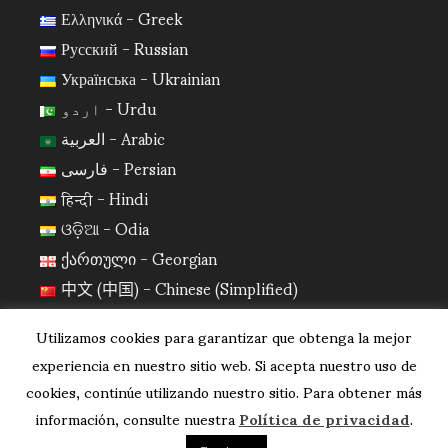
Ελληνικά - Greek
Русский - Russian
Українська - Ukrainian
اردو - Urdu
العربية - Arabic
فارسی - Persian
हिन्दी - Hindi
ଓଡ଼ିଆ - Odia
ქართული - Georgian
中文 (中国) - Chinese (Simplified)
日本語 - Japanese
Utilizamos cookies para garantizar que obtenga la mejor
한국어 - Korean
experiencia en nuestro sitio web. Si acepta nuestro uso de
cookies, continúe utilizando nuestro sitio. Para obtener más
información, consulte nuestra
Política de privacidad
.