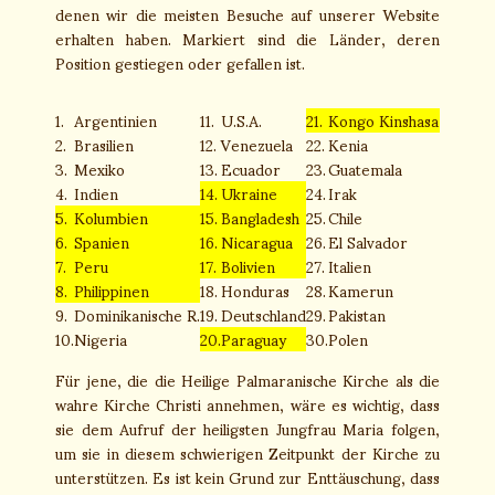
denen wir die meisten Besuche auf unserer Website
erhalten haben. Markiert sind die Länder, deren
Position gestiegen oder gefallen ist.
1.
Argentinien
11.
U.S.A.
21.
Kongo Kinshasa
2.
Brasilien
12.
Venezuela
22.
Kenia
3.
Mexiko
13.
Ecuador
23.
Guatemala
4.
Indien
14.
Ukraine
24.
Irak
5.
Kolumbien
15.
Bangladesh
25.
Chile
6.
Spanien
16.
Nicaragua
26.
El Salvador
7.
Peru
17.
Bolivien
27.
Italien
8.
Philippinen
18.
Honduras
28.
Kamerun
9.
Dominikanische R.
19.
Deutschland
29.
Pakistan
10.
Nigeria
20.
Paraguay
30.
Polen
Für jene, die die Heilige Palmaranische Kirche als die
wahre Kirche Christi annehmen, wäre es wichtig, dass
sie dem Aufruf der heiligsten Jungfrau Maria folgen,
um sie in diesem schwierigen Zeitpunkt der Kirche zu
unterstützen. Es ist kein Grund zur Enttäuschung, dass