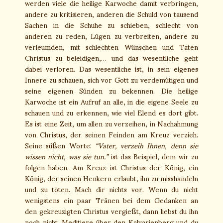
werden viele die heilige Karwoche damit verbringen,
andere zu kritisieren, anderen die Schuld von tausend
Sachen in die Schuhe zu schieben, schlecht von
anderen zu reden, Lügen zu verbreiten, andere zu
verleumden, mit schlechten Wünschen und Taten
Christus zu beleidigen,… und das wesentliche geht
dabei verloren. Das wesentliche ist, in sein eigenes
Innere zu schauen, sich vor Gott zu verdemütigen und
seine eigenen Sünden zu bekennen. Die heilige
Karwoche ist ein Aufruf an alle, in die eigene Seele zu
schauen und zu erkennen, wie viel Elend es dort gibt.
Es ist eine Zeit, um allen zu verzeihen, in Nachahmung
von Christus, der seinen Feinden am Kreuz verzieh.
Seine süßen Worte:
“Vater, verzeih Ihnen, denn sie
wissen nicht, was sie tun.”
ist das Beispiel, dem wir zu
folgen haben. Am Kreuz ist Christus der König, ein
König, der seinen Henkern erlaubt, ihn zu misshandeln
und zu töten. Mach dir nichts vor. Wenn du nicht
wenigstens ein paar Tränen bei dem Gedanken an
den gekreuzigten Christus vergießt, dann liebst du ihn
noch nicht. Meditiere über den Kalvarienberg und du