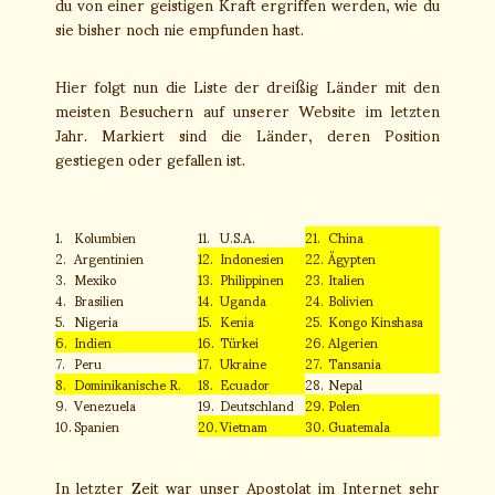
du von einer geistigen Kraft ergriffen werden, wie du
sie bisher noch nie empfunden hast.
Hier folgt nun die Liste der dreißig Länder mit den
meisten Besuchern auf unserer Website im letzten
Jahr. Markiert sind die Länder, deren Position
gestiegen oder gefallen ist.
1.
Kolumbien
11.
U.S.A.
21.
China
2.
Argentinien
12.
Indonesien
22.
Ägypten
3.
Mexiko
13.
Philippinen
23.
Italien
4.
Brasilien
14.
Uganda
24.
Bolivien
5.
Nigeria
15.
Kenia
25.
Kongo Kinshasa
6.
Indien
16.
Türkei
26.
Algerien
7.
Peru
17.
Ukraine
27.
Tansania
8.
Dominikanische R.
18.
Ecuador
28.
Nepal
9.
Venezuela
19.
Deutschland
29.
Polen
10.
Spanien
20.
Vietnam
30.
Guatemala
In letzter Zeit war unser Apostolat im Internet sehr