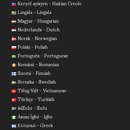
Kreyòl ayisyen - Haitian Creole
Lingála - Lingala
Magyar - Hungarian
Nederlands - Dutch
Norsk - Norwegian
Polski - Polish
Português - Portuguese
Română - Romanian
Suomi - Finnish
Svenska - Swedish
Tiếng Việt - Vietnamese
Türkçe - Turkish
isiZulu - Zulu
Ásụ̀sụ̀ Ìgbò - Igbo
Ελληνικά - Greek