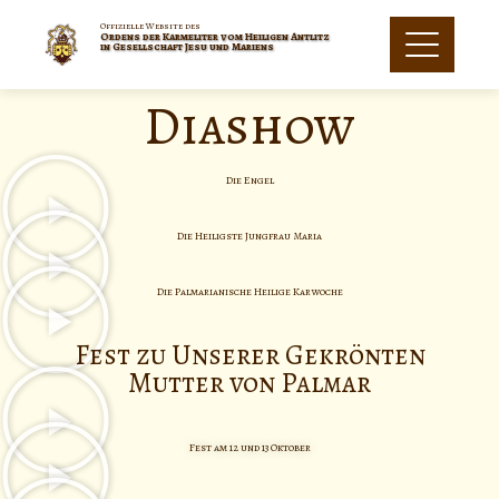
Offizielle Website des
Ordens der Karmeliter vom Heiligen Antlitz
in Gesellschaft Jesu und Mariens
Diashow
Die Engel
Die Heiligste Jungfrau Maria
Die Palmarianische Heilige Karwoche
Fest zu Unserer Gekrönten
Mutter von Palmar
Fest am 12 und 13 Oktober