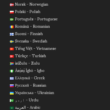
Norsk - Norwegian
Polski - Polish
Português - Portuguese
Română - Romanian
Suomi - Finnish
Svenska - Swedish
Tiếng Việt - Vietnamese
Türkçe - Turkish
isiZulu - Zulu
Ásụ̀sụ̀ Ìgbò - Igbo
Ελληνικά - Greek
Русский - Russian
Українська - Ukrainian
اردو - Urdu
العربية - Arabic