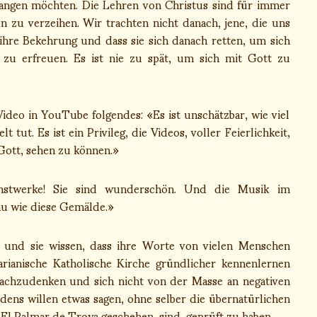
angen möchten. Die Lehren von Christus sind für immer
n zu verzeihen. Wir trachten nicht danach, jene, die uns
ihre Bekehrung und dass sie sich danach retten, um sich
zu erfreuen. Es ist nie zu spät, um sich mit Gott zu
ideo in YouTube folgendes: «Es ist unschätzbar, wie viel
tut. Es ist ein Privileg, die Videos, voller Feierlichkeit,
Gott, sehen zu können.»
unstwerke! Sie sind wunderschön. Und die Musik im
nau wie diese Gemälde.»
en, und sie wissen, dass ihre Worte von vielen Menschen
arianische Katholische Kirche gründlicher kennenlernen
achzudenken und sich nicht von der Masse an negativen
dens willen etwas sagen, ohne selber die übernatürlichen
n El Palmar de Troya geschehen sind, geprüft zu haben.