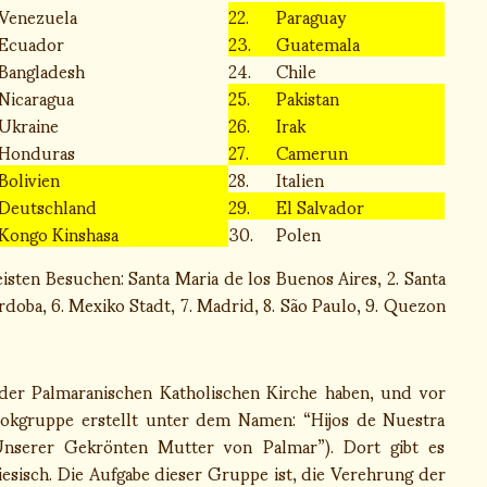
Venezuela
22.
Paraguay
Ecuador
23.
Guatemala
Bangladesh
24.
Chile
Nicaragua
25.
Pakistan
Ukraine
26.
Irak
Honduras
27.
Camerun
Bolivien
28.
Italien
Deutschland
29.
El Salvador
Kongo Kinshasa
30.
Polen
sten Besuchen: Santa Maria de los Buenos Aires, 2. Santa
rdoba, 6. Mexiko Stadt, 7. Madrid, 8. São Paulo, 9. Quezon
n der Palmaranischen Katholischen Kirche haben, und vor
ebookgruppe erstellt unter dem Namen: “Hijos de Nuestra
nserer Gekrönten Mutter von Palmar”). Dort gibt es
iesisch. Die Aufgabe dieser Gruppe ist, die Verehrung der