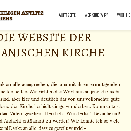
eiligen Antlitz
HAUPTSEITE
WER SIND WIR?
WICHTIG
riens
 DIE WEBSITE DER
IANISCHEN KIRCHE
k an alle aussprechen, die uns mit ihren ermutigenden
eiten helfen. Wir richten das Wort nun an jene, die nicht
sind, aber klar und deutlich das von uns vollbrachte gute
lorie der Kirche” erhielt einige wunderbare Kommentare
das Video gesehen. Herrlich! Wunderbar! Bezaubernd!
 Andacht entflammt zu werden! Wie konnte ich so viele
ein! Danke an alle, dass es geteilt wurde!»