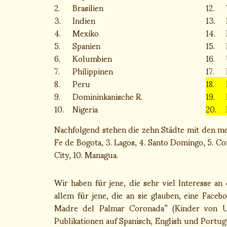
2.
Brasilien
12.
3.
Indien
13.
4.
Mexiko
14.
5.
Spanien
15.
6.
Kolumbien
16.
7.
Philippinen
17.
8.
Peru
18.
9.
Domininkanische R.
19.
10.
Nigeria
20.
Nachfolgend stehen die zehn Städte mit den mei
Fe de Bogota, 3. Lagos, 4. Santo Domingo, 5. Co
City, 10. Managua.
Wir haben für jene, die sehr viel Interesse a
allem für jene, die an sie glauben, eine Fac
Madre del Palmar Coronada” (Kinder von U
Publikationen auf Spanisch, English und Portug