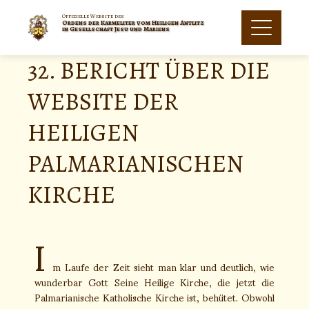
Offizielle Website des
Ordens der Karmeliter vom Heiligen Antlitz
in Gesellschaft Jesu und Mariens
32. BERICHT ÜBER DIE
WEBSITE DER
HEILIGEN
PALMARIANISCHEN
KIRCHE
I
m Laufe der Zeit sieht man klar und deutlich, wie
wunderbar Gott Seine Heilige Kirche, die jetzt die
Palmarianische Katholische Kirche ist, behütet. Obwohl