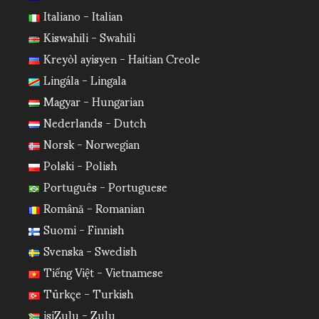
Italiano - Italian
Kiswahili - Swahili
Kreyòl ayisyen - Haitian Creole
Lingála - Lingala
Magyar - Hungarian
Nederlands - Dutch
Norsk - Norwegian
Polski - Polish
Português - Portuguese
Română - Romanian
Suomi - Finnish
Svenska - Swedish
Tiếng Việt - Vietnamese
Türkçe - Turkish
isiZulu - Zulu