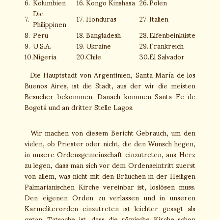
6.
Kolumbien
16.
Kongo Kinshasa
26.
Polen
Die
7.
17.
Honduras
27.
Italien
Philippinen
8.
Peru
18.
Bangladesh
28.
Elfenbeinküste
9.
U.S.A.
19.
Ukraine
29.
Frankreich
10.
Nigeria
20.
Chile
30.
El Salvador
Die Hauptstadt von Argentinien, Santa María de los
Buenos Aires, ist die Stadt, aus der wir die meisten
Besucher bekommen. Danach kommen Santa Fe de
Bogotá und an dritter Stelle Lagos.
Wir machen von diesem Bericht Gebrauch, um den
vielen, ob Priester oder nicht, die den Wunsch hegen,
in unsere Ordensgemeinschaft einzutreten, ans Herz
zu legen, dass man sich vor dem Ordenseintritt zuerst
von allem, was nicht mit den Bräuchen in der Heiligen
Palmarianischen Kirche vereinbar ist, loslösen muss.
Den eigenen Orden zu verlassen und in unseren
Karmeliterorden einzutreten ist leichter gesagt als
getan. Tatsache ist, dass die römische Kirche schon