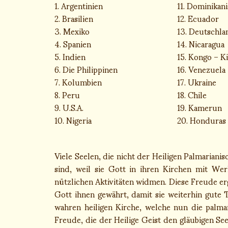
1. Argentinien
11. Dominikani
2. Brasilien
12. Ecuador
3. Mexiko
13. Deutschla
4. Spanien
14. Nicaragua
5. Indien
15. Kongo – K
6. Die Philippinen
16. Venezuela
7. Kolumbien
17. Ukraine
8. Peru
18. Chile
9. U.S.A.
19. Kamerun
10. Nigeria
20. Honduras
Viele Seelen, die nicht der Heiligen Palmariani
sind, weil sie Gott in ihren Kirchen mit Wer
nützlichen Aktivitäten widmen. Diese Freude e
Gott ihnen gewährt, damit sie weiterhin gute 
wahren heiligen Kirche, welche nun die palmar
Freude, die der Heilige Geist den gläubigen Se