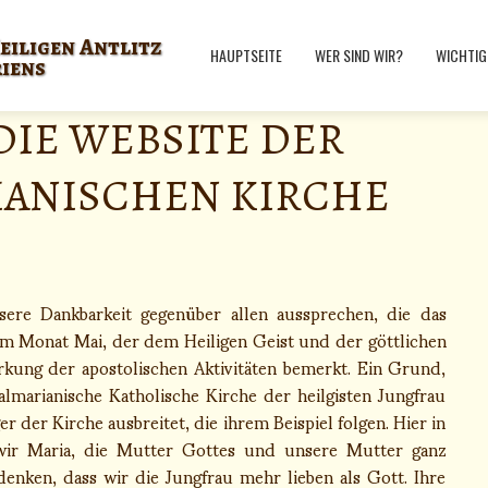
eiligen Antlitz
HAUPTSEITE
WER SIND WIR?
WICHTIG
riens
 DIE WEBSITE DER
IANISCHEN KIRCHE
ere Dankbarkeit gegenüber allen aussprechen, die das
sem Monat Mai, der dem Heiligen Geist und der göttlichen
ärkung der apostolischen Aktivitäten bemerkt. Ein Grund,
 Palmarianische Katholische Kirche der heilgisten Jungfrau
er der Kirche ausbreitet, die ihrem Beispiel folgen. Hier in
 wir Maria, die Mutter Gottes und unsere Mutter ganz
denken, dass wir die Jungfrau mehr lieben als Gott. Ihre