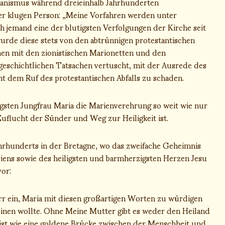
kanismus während dreieinhalb Jahrhunderten
ner klugen Person: „Meine Vorfahren werden unter
ch jemand eine der blutigsten Verfolgungen der Kirche seit
wurde diese stets von den abtrünnigen protestantischen
en mit den zionistischen Marionetten und den
geschichtlichen Tatsachen vertuscht, mit der Ausrede des
dem Ruf des protestantischen Abfalls zu schaden.
igsten Jungfrau Maria die Marienverehrung so weit wie nur
Zuflucht der Sünder und Weg zur Heiligkeit ist.
hrhunderts in der Bretagne, wo das zweifache Geheimnis
ens sowie des heiligsten und barmherzigsten Herzen Jesu
or:
rr ein, Maria mit diesen großartigen Worten zu würdigen
einen wollte. Ohne Meine Mutter gibt es weder den Heiland
ist wie eine goldene Brücke zwischen der Menschheit und