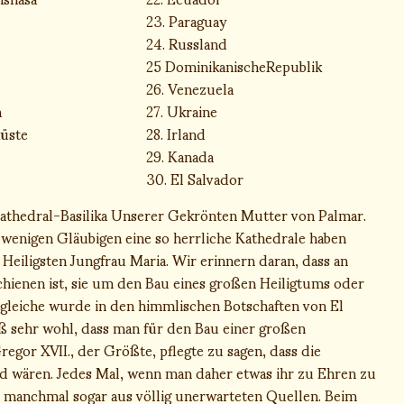
23. Paraguay
24. Russland
25 DominikanischeRepublik
26. Venezuela
h
27. Ukraine
küste
28. Irland
29. Kanada
30. El Salvador
Kathedral-Basilika Unserer Gekrönten Mutter von Palmar.
wenigen Gläubigen eine so herrliche Kathedrale haben
eiligsten Jungfrau Maria. Wir erinnern daran, dass an
schienen ist, sie um den Bau eines großen Heiligtums oder
s gleiche wurde in den himmlischen Botschaften von El
iß sehr wohl, dass man für den Bau einer großen
regor XVII., der Größte, pflegte zu sagen, dass die
ld wären. Jedes Mal, wenn man daher etwas ihr zu Ehren zu
nd manchmal sogar aus völlig unerwarteten Quellen. Beim