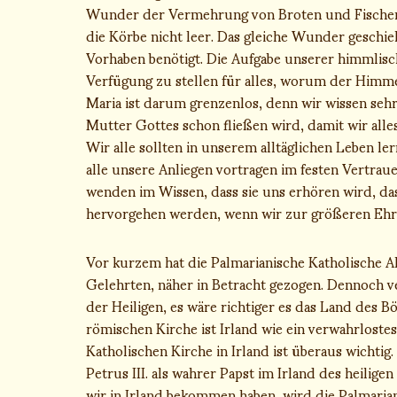
Wunder der Vermehrung von Broten und Fischen,
die Körbe nicht leer. Das gleiche Wunder geschi
Vorhaben benötigt. Die Aufgabe unserer himmlisch
Verfügung zu stellen für alles, worum der Himmel
Maria ist darum grenzenlos, denn wir wissen sehr
Mutter Gottes schon fließen wird, damit wir all
Wir alle sollten in unserem alltäglichen Leben ler
alle unsere Anliegen vortragen im festen Vertraue
wenden im Wissen, dass sie uns erhören wird, das
hervorgehen werden, wenn wir zur größeren Ehre
Vor kurzem hat die Palmarianische Katholische Ak
Gelehrten, näher in Betracht gezogen. Dennoch ve
der Heiligen, es wäre richtiger es das Land des 
römischen Kirche ist Irland wie ein verwahrlost
Katholischen Kirche in Irland ist überaus wichtig.
Petrus III. als wahrer Papst im Irland des heilige
wir in Irland bekommen haben, wird die Palmarian