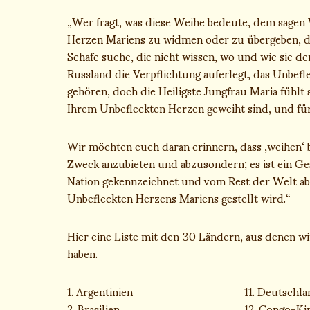
„Wer fragt, was diese Weihe bedeute, dem sagen 
Herzen Mariens zu widmen oder zu übergeben, dam
Schafe suche, die nicht wissen, wo und wie sie 
Russland die Verpflichtung auferlegt, das Unbef
gehören, doch die Heiligste Jungfrau Maria fühlt 
Ihrem Unbefleckten Herzen geweiht sind, und für 
Wir möchten euch daran erinnern, dass ‚weihen‘ b
Zweck anzubieten und abzusondern; es ist ein Ge
Nation gekennzeichnet und vom Rest der Welt abg
Unbefleckten Herzens Mariens gestellt wird.“
Hier eine Liste mit den 30 Ländern, aus denen w
haben.
1. Argentinien
11. Deutschl
2. Brasilien
12. Congo-Ki