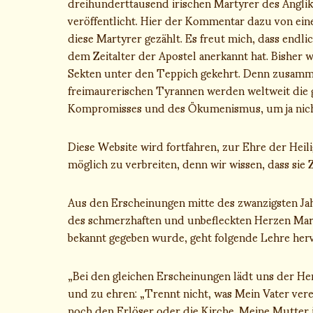
dreihunderttausend irischen Martyrer des Angli
veröffentlicht. Hier der Kommentar dazu von ei
diese Martyrer gezählt. Es freut mich, dass endli
dem Zeitalter der Apostel anerkannt hat. Bisher 
Sekten unter den Teppich gekehrt. Denn zusamm
freimaurerischen Tyrannen werden weltweit die 
Kompromisses und des Ökumenismus, um ja nicht 
Diese Website wird fortfahren, zur Ehre der Heil
möglich zu verbreiten, denn wir wissen, dass sie 
Aus den Erscheinungen mitte des zwanzigsten Ja
des schmerzhaften und unbefleckten Herzen Mari
bekannt gegeben wurde, geht folgende Lehre herv
„Bei den gleichen Erscheinungen lädt uns der He
und zu ehren: „Trennt nicht, was Mein Vater ver
noch den Erlöser oder die Kirche. Meine Mutter 