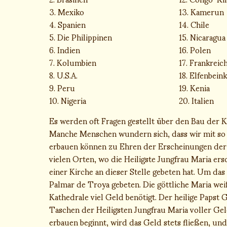
3. Mexiko
13. Kamerun
4. Spanien
14. Chile
5. Die Philippinen
15. Nicaragua
6. Indien
16. Polen
7. Kolumbien
17. Frankreic
8. U.S.A.
18. Elfenbein
9. Peru
19. Kenia
10. Nigeria
20. Italien
Es werden oft Fragen gestellt über den Bau der 
Manche Menschen wundern sich, dass wir mit so 
erbauen können zu Ehren der Erscheinungen der H
vielen Orten, wo die Heiligste Jungfrau Maria er
einer Kirche an dieser Stelle gebeten hat. Um da
Palmar de Troya gebeten. Die göttliche Maria we
Kathedrale viel Geld benötigt. Der heilige Papst G
Taschen der Heiligsten Jungfrau Maria voller Ge
erbauen beginnt, wird das Geld stets fließen, u