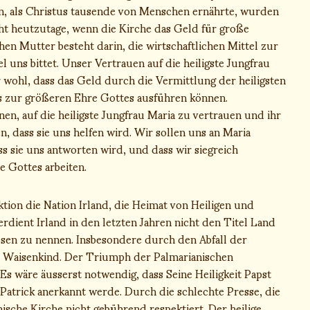
 als Christus tausende von Menschen ernährte, wurden
eht heutzutage, wenn die Kirche das Geld für große
en Mutter besteht darin, die wirtschaftlichen Mittel zur
 uns bittet. Unser Vertrauen auf die heiligste Jungfrau
 wohl, dass das Geld durch die Vermittlung der heiligsten
es zur größeren Ehre Gottes ausführen können.
nen, auf die heiligste Jungfrau Maria zu vertrauen und ihr
n, dass sie uns helfen wird. Wir sollen uns an Maria
s sie uns antworten wird, und dass wir siegreich
 Gottes arbeiten.
tion die Nation Irland, die Heimat von Heiligen und
rdient Irland in den letzten Jahren nicht den Titel Land
Bösen zu nennen. Insbesondere durch den Abfall der
es Waisenkind. Der Triumph der Palmarianischen
 Es wäre äusserst notwendig, dass Seine Heiligkeit Papst
n Patrick anerkannt werde. Durch die schlechte Presse, die
ische Kirche nicht gebührend respektiert. Der heilige