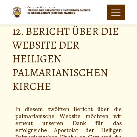
Offizielle Website des
Ordens der Karmeliter vom Heiligen Antlitz
in Gesellschaft Jesu und Mariens
12. BERICHT ÜBER DIE
WEBSITE DER
HEILIGEN
PALMARIANISCHEN
KIRCHE
In diesem zwölften Bericht über die
palmarianische Website möchten wir
erneut unseren Dank für das
erfolgreiche Apostolat der Heiligen
Palmarianischen Kirche an Gott und die