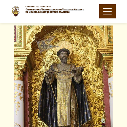
Offizielle Website des
Ordens der Karmeliter vom Heiligen Antlitz
in Gesellschaft Jesu und Mariens