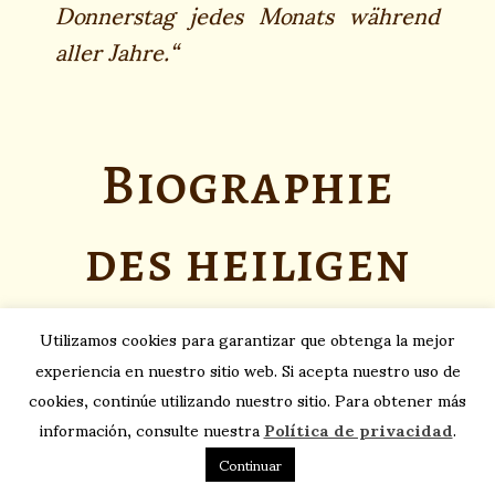
Donnerstag jedes Monats während
aller Jahre.
“
Biographie
des heiligen
Dominikus
Utilizamos cookies para garantizar que obtenga la mejor
experiencia en nuestro sitio web. Si acepta nuestro uso de
cookies, continúe utilizando nuestro sitio. Para obtener más
von Guzmán
información, consulte nuestra
Política de privacidad
.
Continuar
6. August