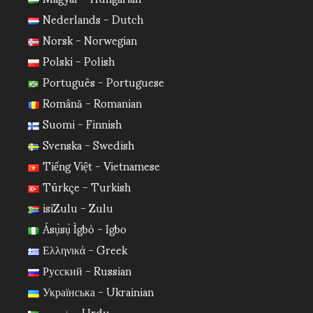
Nederlands - Dutch
Norsk - Norwegian
Polski - Polish
Português - Portuguese
Română - Romanian
Suomi - Finnish
Svenska - Swedish
Tiếng Việt - Vietnamese
Türkçe - Turkish
isiZulu - Zulu
Ásụ̀sụ̀ Ìgbò - Igbo
Ελληνικά - Greek
Русский - Russian
Українська - Ukrainian
اردو - Urdu